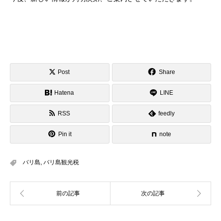
Post
Share
Hatena
LINE
RSS
feedly
Pin it
note
バリ島
,
バリ島観光税