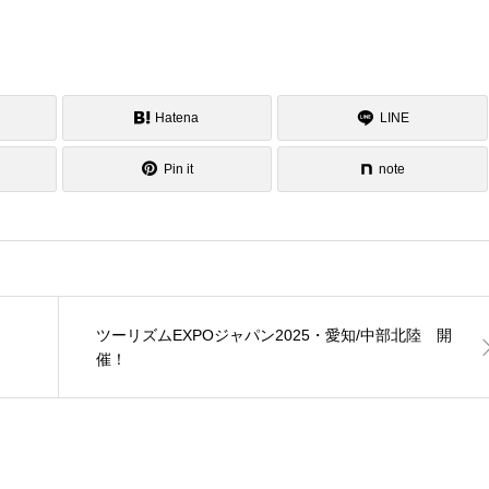
Hatena
LINE
Pin it
note
ツーリズムEXPOジャパン2025・愛知/中部北陸 開
催！