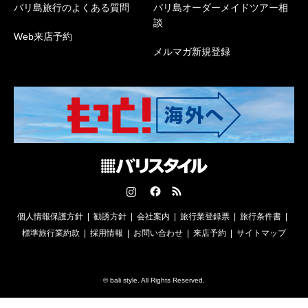
バリ島旅行のよくある質問
バリ島オーダーメイドツアー相
談
Web来店予約
メルマガ新規登録
Instagram
Facebook
RSS
個人情報保護方針
勧誘方針
会社案内
旅行業登録票
旅行条件書
標準旅行業約款
採用情報
お問い合わせ
来店予約
サイトマップ
©
bali style
. All Rights Reserved.