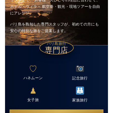
リップまで、
お客様一人ひとりの理想に合わせて、
ホテル・ヴィラ・
航空券・観光・現地ツアーを自由
にアレンジ。
バリ島を熟知した専門スタッフが、初めての方にも
安心の特別な旅をご提案します。
バリ島旅行
専門店
♡
ハネムーン
記念旅行
♟
女子旅
家族旅行