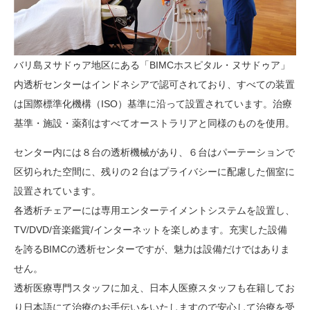
バリ島ヌサドゥア地区にある「BIMCホスピタル・ヌサドゥア」
内透析センターはインドネシアで認可されており、すべての装置
は国際標準化機構（ISO）基準に沿って設置されています。治療
基準・施設・薬剤はすべてオーストラリアと同様のものを使用。
センター内には８台の透析機械があり、６台はパーテーションで
区切られた空間に、残りの２台はプライバシーに配慮した個室に
設置されています。
各透析チェアーには専用エンターテイメントシステムを設置し、
TV/DVD/音楽鑑賞/インターネットを楽しめます。充実した設備
を誇るBIMCの透析センターですが、魅力は設備だけではありま
せん。
透析医療専門スタッフに加え、日本人医療スタッフも在籍してお
り日本語にて治療のお手伝いをいたしますので安心して治療を受