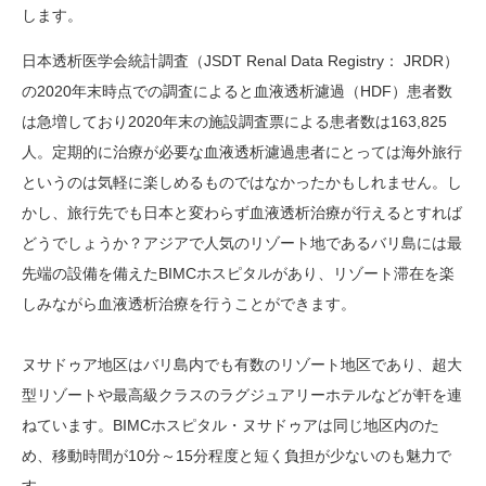
します。
日本透析医学会統計調査（JSDT Renal Data Registry： JRDR）
の2020年末時点での調査によると血液透析濾過（HDF）患者数
は急増しており2020年末の施設調査票による患者数は163,825
人。定期的に治療が必要な血液透析濾過患者にとっては海外旅行
というのは気軽に楽しめるものではなかったかもしれません。し
かし、旅行先でも日本と変わらず血液透析治療が行えるとすれば
どうでしょうか？アジアで人気のリゾート地であるバリ島には最
先端の設備を備えたBIMCホスピタルがあり、リゾート滞在を楽
しみながら血液透析治療を行うことができます。
ヌサドゥア地区はバリ島内でも有数のリゾート地区であり、超大
型リゾートや最高級クラスのラグジュアリーホテルなどが軒を連
ねています。BIMCホスピタル・ヌサドゥアは同じ地区内のた
め、移動時間が10分～15分程度と短く負担が少ないのも魅力で
す。