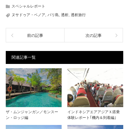
スペシャルレポート
ヌサドゥア・ベノア
,
バリ島
,
透析
,
透析旅行
前の記事
次の記事
関連記事一覧
ザ・ムンジャンガン／モンスー
インドネシアエアアジアＸ搭乗
ン・ロッジ編
体験レポート｢機内＆到着編｣